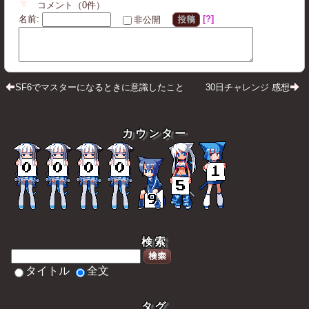
コメント
（
0
件）
名前
:
?
非公開
投稿
SF6でマスターになるときに意識したこと
30日チャレンジ 感想
カウンター
検索
検索
タイトル
全文
タグ