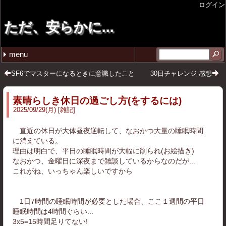
ログイン
ただ、安らかに...
menu
最近の記事
月別の記事リスト
タグ
tmuxで垂直ペインを後から追加したい
週報 26年4月第4週目
週報 26年4月第3週目
週報 26年4月第2週目
週報 26年3月第4週目
2026年 (20)
2025年 (27)
2024年 (12)
2023年 (1)
2022年 (2)
2020年 (1)
雑記 (42)
プログラム (12)
ゲーム (5)
コミックマーケット (4)
その他 (2)
仕事 (1)
ガジェット (3)
ソフトウェア (2)
無印良品 (1)
イラスト (4)
ポエム (1)
圏論 (1)
音楽 (1)
2026年07月 (1)
2026年04月 (3)
2026年03月 (6)
2026年02月 (2)
2026年01月 (8)
2025年12月 (5)
2025年11月 (2)
2025年10月 (3)
2025年09月 (3)
2025年08月 (5)
2025年03月 (2)
2025年02月 (4)
2025年01月 (3)
2024年12月 (8)
2024年11月 (2)
2024年08月 (1)
2024年02月 (1)
2023年12月 (1)
2022年11月 (1)
2022年10月 (1)
2020年12月 (1)
自省 (12)
C++ (5)
VirtualBox (1)
Linux (2)
スマブラSP (1)
スプラトゥーン3 (1)
ストリートファイター6 (3)
GIT (2)
11 (5)
tmux (1)
SF6でマスターになるときに意識したこと
30日チャレンジ 感想
素晴らしき休日の過ごし方(をするには)
2025
/
09
/
29
(月)
雑記
直近の休日が大体昼夜逆転して、なおかつ大量の睡眠時間
に消えている。
理由は明白で、平日の睡眠時間が大幅に削られ(お絵描き)
なおかつ、金曜日に深夜まで雑談しているからなのだが...
これがね、いっちゃん楽しいですから
1日7時間の睡眠時間が必要とした場合、ここ１週間の平日
睡眠時間は4時間ぐらい...
3x5=15時間足りてない!