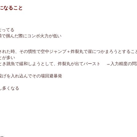
になること
なってる
未満で掴んだ際にコンボ火力が低い
された時、その慣性で空中ジャンプ＋炸裂丸で崖につかまろうとすること
とが多い
とき跳魚で緩和しようとして、炸裂丸が出てバースト →入力精度の問
投げを入れ込んでその場回避暴発
し多くなる