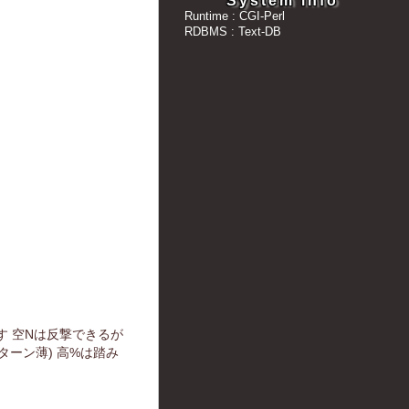
System info
Runtime : CGI-Perl
RDBMS : Text-DB
 空Nは反撃できるが
ーン薄) 高%は踏み