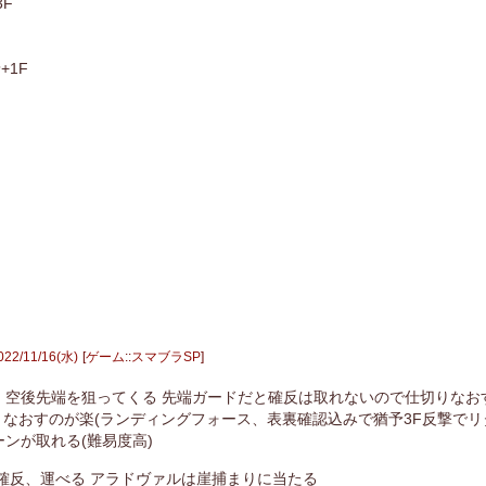
3F
+1F
022
/
11
/
16
(水)
ゲーム
::
スマブラSP
、空後先端を狙ってくる 先端ガードだと確反は取れないので仕切りなおす
なおすのが楽(ランディングフォース、表裏確認込みで猶予3F反撃でリタ
ンが取れる(難易度高)
確反、運べる アラドヴァルは崖捕まりに当たる