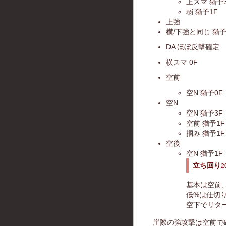
上スマ 猶予
弱 猶予1F
上強
横/下強と同じ 猶予
DA ほぼ反撃確定
横スマ 0F
空前
空N 猶予0F
空N
空N 猶予3F
空前 猶予1F
掴み 猶予1F
空後
空N 猶予1F
立ち回り
2
基本は空前
低%は仕切り
空下でリター
崖際の強攻撃は空前で