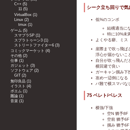
C++
(
5
)
シーク立ち回りで気
11
(
5
)
VirtualBox
(
1
)
低%のコンボ
Linux
(
2
)
tmux
(
1
)
結構適当に
ゲーム
(
5
)
特に10%
スマブラSP
(
1
)
よくやる癖、ミス
スプラトゥーン3
(
1
)
ストリートファイター6
(
3
)
崖際まで吹っ飛ば
コミックマーケット
(
4
)
浮心が届かないこ
その他
(
2
)
自分が吹っ飛んだ
仕事
(
1
)
ガジェット
(
3
)
横回避で良い
ソフトウェア
(
2
)
ガーキャン掴み下
GIT
(
2
)
攻め一辺倒になる
無印良品
(
1
)
バ難で横スマパな
イラスト
(
4
)
ポエム
(
1
)
75 ベレト/ベレス
圏論
(
1
)
音楽
(
1
)
横強/下強
空N 猶予8F
空前 猶予6F
掴み 猶予6F