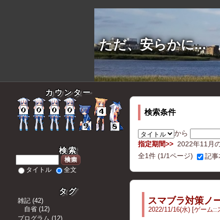
ただ、安らかに...
カウンター
検索条件
から
指定期間
2022年11月
検索
全
1
件
(1/1ページ)
記事
検索
タイトル
全文
タグ
スマブラ対策ノ
雑記
(
42
)
自省
(
12
)
2022
/
11
/
16
(水)
ゲーム
::
プログラム
(
12
)