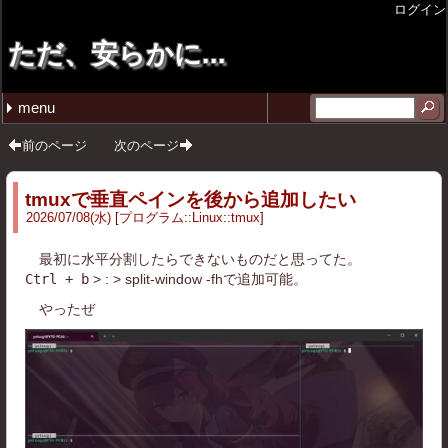
ログイン
ただ、安らかに...
menu
最近の記事
月別の記事リスト
タグ
tmuxで垂直ペインを後から追加したい
週報 26年4月第4週目
週報 26年4月第3週目
週報 26年4月第2週目
週報 26年3月第4週目
2026年 (20)
2025年 (27)
2024年 (12)
2023年 (1)
2022年 (2)
2020年 (1)
雑記 (42)
プログラム (12)
ゲーム (5)
コミックマーケット (4)
その他 (2)
仕事 (1)
ガジェット (3)
ソフトウェア (2)
無印良品 (1)
イラスト (4)
ポエム (1)
圏論 (1)
音楽 (1)
2026年07月 (1)
2026年04月 (3)
2026年03月 (6)
2026年02月 (2)
2026年01月 (8)
2025年12月 (5)
2025年11月 (2)
2025年10月 (3)
2025年09月 (3)
2025年08月 (5)
2025年03月 (2)
2025年02月 (4)
2025年01月 (3)
2024年12月 (8)
2024年11月 (2)
2024年08月 (1)
2024年02月 (1)
2023年12月 (1)
2022年11月 (1)
2022年10月 (1)
2020年12月 (1)
自省 (12)
C++ (5)
VirtualBox (1)
Linux (2)
スマブラSP (1)
スプラトゥーン3 (1)
ストリートファイター6 (3)
GIT (2)
11 (5)
tmux (1)
前のページ
次のページ
tmuxで垂直ペインを後から追加したい
2026
/
07
/
08
(水)
プログラム
::
Linux
::
tmux
最初に水平分割したらできないものだと思ってた。
Ctrl + b
> : > split-window -fhで追加可能。
やったぜ