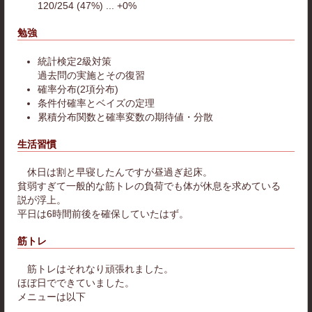
120/254 (47%) ... +0%
勉強
統計検定2級対策
過去問の実施とその復習
確率分布(2項分布)
条件付確率とベイズの定理
累積分布関数と確率変数の期待値・分散
生活習慣
休日は割と早寝したんですが昼過ぎ起床。
貧弱すぎて一般的な筋トレの負荷でも体が休息を求めている
説が浮上。
平日は6時間前後を確保していたはず。
筋トレ
筋トレはそれなり頑張れました。
ほぼ日でできていました。
メニューは以下