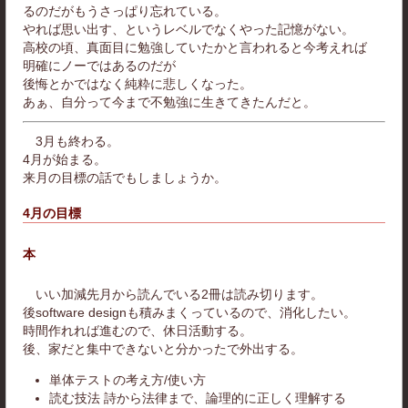
るのだがもうさっぱり忘れている。
やれば思い出す、というレベルでなくやった記憶がない。
高校の頃、真面目に勉強していたかと言われると今考えれば
明確にノーではあるのだが
後悔とかではなく純粋に悲しくなった。
あぁ、自分って今まで不勉強に生きてきたんだと。
3月も終わる。
4月が始まる。
来月の目標の話でもしましょうか。
4月の目標
本
いい加減先月から読んでいる2冊は読み切ります。
後software designも積みまくっているので、消化したい。
時間作れれば進むので、休日活動する。
後、家だと集中できないと分かったで外出する。
単体テストの考え方/使い方
読む技法 詩から法律まで、論理的に正しく理解する