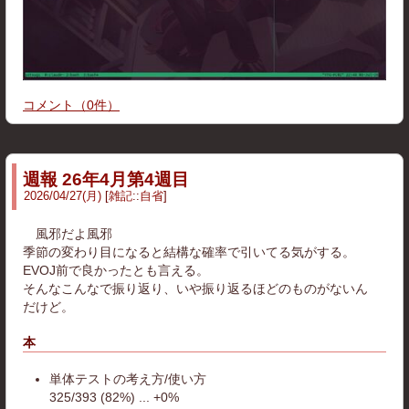
コメント
（
0
件）
週報 26年4月第4週目
2026
/
04
/
27
(月)
雑記
::
自省
風邪だよ風邪
季節の変わり目になると結構な確率で引いてる気がする。
EVOJ前で良かったとも言える。
そんなこんなで振り返り、いや振り返るほどのものがないん
だけど。
本
単体テストの考え方/使い方
325/393 (82%) ... +0%