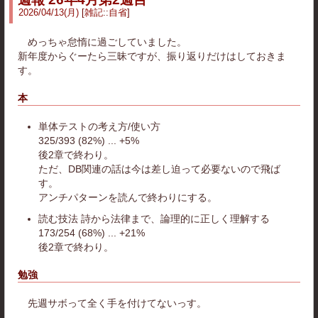
2026
/
04
/
13
(月)
雑記
::
自省
めっちゃ怠惰に過ごしていました。
新年度からぐーたら三昧ですが、振り返りだけはしておきま
す。
本
単体テストの考え方/使い方
325/393 (82%) ... +5%
後2章で終わり。
ただ、DB関連の話は今は差し迫って必要ないので飛ば
す。
アンチパターンを読んで終わりにする。
読む技法 詩から法律まで、論理的に正しく理解する
173/254 (68%) ... +21%
後2章で終わり。
勉強
先週サボって全く手を付けてないっす。