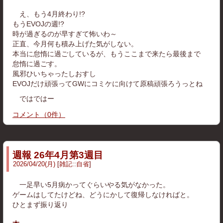
え、もう4月終わり!?
もうEVOJの週!?
時が過ぎるのが早すぎて怖いわ～
正直、今月何も積み上げた気がしない。
本当に怠惰に過ごしているが、もうここまで来たら最後まで
怠惰に過ごす。
風邪ひいちゃったしおすし
EVOJだけ頑張ってGWにコミケに向けて原稿頑張ろうっとね
ではではー
コメント
（
0
件）
週報 26年4月第3週目
2026
/
04
/
20
(月)
雑記
::
自省
一足早い5月病かってぐらいやる気がなかった。
ゲームはしてたけどね、どうにかして復帰しなければと。
ひとまず振り返り