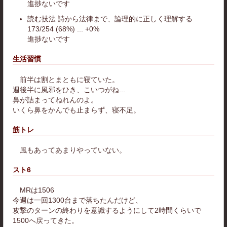
進捗ないです
読む技法 詩から法律まで、論理的に正しく理解する
173/254 (68%) ... +0%
進捗ないです
生活習慣
前半は割とまともに寝ていた。
週後半に風邪をひき、こいつがね...
鼻が詰まってねれんのよ。
いくら鼻をかんでも止まらず、寝不足。
筋トレ
風もあってあまりやっていない。
スト6
MRは1506
今週は一回1300台まで落ちたんだけど、
攻撃のターンの終わりを意識するようにして2時間くらいで
1500へ戻ってきた。