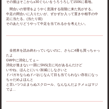
その後はそこから±30ぐらいをうろうろして1506に着地。
間合いの管理をようやく意識する段階に来た気がする。
中足の間合いに入りたいが、ずかずか入って置きや相手の中
足に当たる。(当たり前)
そのあたりどうやって中足を当てれるかを考えたい。
全然本を読み終わっていないのに、さらに4冊も買っちゃっ
たよ
GW中に消化してぇ～
消化が進まない一因にSNS(主にX)があるんだけど
いやね、ほんとにいい加減にしなさいと
ドパガキならぬドパおじなんて目も当てられない存在になっ
ちゃだめよほんと
と言いつつ止まらぬスクロール、なんなんだよテメェはマジ
でよ...