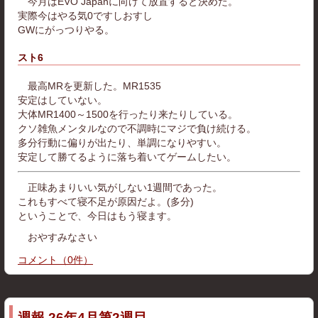
今月はEVO Japanに向けて放置すると決めた。
実際今はやる気0ですしおすし
GWにがっつりやる。
スト6
最高MRを更新した。MR1535
安定はしていない。
大体MR1400～1500を行ったり来たりしている。
クソ雑魚メンタルなので不調時にマジで負け続ける。
多分行動に偏りが出たり、単調になりやすい。
安定して勝てるように落ち着いてゲームしたい。
正味あまりいい気がしない1週間であった。
これもすべて寝不足が原因だよ。(多分)
ということで、今日はもう寝ます。
おやすみなさい
コメント
（
0
件）
週報 26年4月第2週目