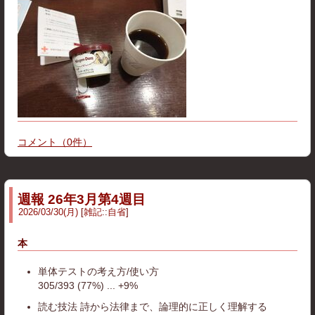
コメント
（
0
件）
週報 26年3月第4週目
2026
/
03
/
30
(月)
雑記
::
自省
本
単体テストの考え方/使い方
305/393 (77%) ... +9%
読む技法 詩から法律まで、論理的に正しく理解する