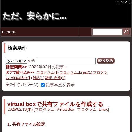
ログイン
ただ、安らかに...
menu
最近の記事
月別の記事リスト
タグ
tmuxで垂直ペインを後から追加したい
週報 26年4月第4週目
週報 26年4月第3週目
週報 26年4月第2週目
週報 26年3月第4週目
2026年 (20)
2025年 (27)
2024年 (12)
2023年 (1)
2022年 (2)
2020年 (1)
雑記 (42)
プログラム (12)
ゲーム (5)
コミックマーケット (4)
その他 (2)
仕事 (1)
ガジェット (3)
ソフトウェア (2)
無印良品 (1)
イラスト (4)
ポエム (1)
圏論 (1)
音楽 (1)
2026年07月 (1)
2026年04月 (3)
2026年03月 (6)
2026年02月 (2)
2026年01月 (8)
2025年12月 (5)
2025年11月 (2)
2025年10月 (3)
2025年09月 (3)
2025年08月 (5)
2025年03月 (2)
2025年02月 (4)
2025年01月 (3)
2024年12月 (8)
2024年11月 (2)
2024年08月 (1)
2024年02月 (1)
2023年12月 (1)
2022年11月 (1)
2022年10月 (1)
2020年12月 (1)
自省 (12)
C++ (5)
VirtualBox (1)
Linux (2)
スマブラSP (1)
スプラトゥーン3 (1)
ストリートファイター6 (3)
GIT (2)
11 (5)
tmux (1)
検索条件
から
絞り込み
指定期間
2026年02月の記事
タグで絞り込み
プログラム(1)
プログラム::Linux(1)
プログラ
ム::VirtualBox(1)
雑記(1)
雑記::自省(1)
全
2
件
(1/1ページ)
記事本文を表示
virtual boxで共有ファイルを作成する
2026
/
02
/
19
(木)
プログラム
::
VirtualBox
プログラム
::
Linux
1. 共有ファイル設定