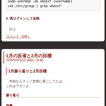
sudo usermod -aG vboxsf [username]

4. 再ログインして反映
以上
コメント
（
0
件）
1月の反省と2月の目標
2026
/
02
/
01
(日)
雑記
::
自省
1月振り返りと2月目標
年始からクッソ怠惰に過ごしてたは...
これはアカンよ
振り返り
読書