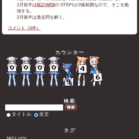
2月前半は
統計WEB
の STEP1が2級範囲なので、そこを勉
強する。
2月後半は過去問を解く。
コメント
（
0
件）
カウンター
検索
検索
タイトル
全文
タグ
雑記
(
42
)