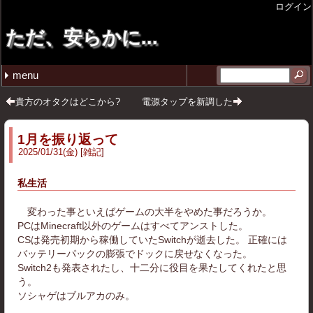
ログイン
ただ、安らかに...
menu
最近の記事
月別の記事リスト
タグ
tmuxで垂直ペインを後から追加したい
週報 26年4月第4週目
週報 26年4月第3週目
週報 26年4月第2週目
週報 26年3月第4週目
2026年 (20)
2025年 (27)
2024年 (12)
2023年 (1)
2022年 (2)
2020年 (1)
雑記 (42)
プログラム (12)
ゲーム (5)
コミックマーケット (4)
その他 (2)
仕事 (1)
ガジェット (3)
ソフトウェア (2)
無印良品 (1)
イラスト (4)
ポエム (1)
圏論 (1)
音楽 (1)
2026年07月 (1)
2026年04月 (3)
2026年03月 (6)
2026年02月 (2)
2026年01月 (8)
2025年12月 (5)
2025年11月 (2)
2025年10月 (3)
2025年09月 (3)
2025年08月 (5)
2025年03月 (2)
2025年02月 (4)
2025年01月 (3)
2024年12月 (8)
2024年11月 (2)
2024年08月 (1)
2024年02月 (1)
2023年12月 (1)
2022年11月 (1)
2022年10月 (1)
2020年12月 (1)
自省 (12)
C++ (5)
VirtualBox (1)
Linux (2)
スマブラSP (1)
スプラトゥーン3 (1)
ストリートファイター6 (3)
GIT (2)
11 (5)
tmux (1)
貴方のオタクはどこから?
電源タップを新調した
1月を振り返って
2025
/
01
/
31
(金)
雑記
私生活
変わった事といえばゲームの大半をやめた事だろうか。
PCはMinecraft以外のゲームはすべてアンストした。
CSは発売初期から稼働していたSwitchが逝去した。 正確には
バッテリーパックの膨張でドックに戻せなくなった。
Switch2も発表されたし、十二分に役目を果たしてくれたと思
う。
ソシャゲはブルアカのみ。