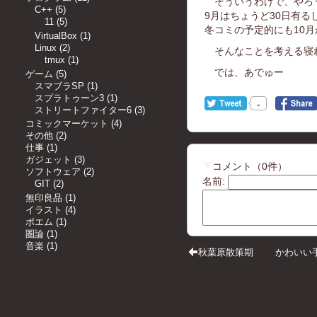
そういうわけで、やろ
C++
(
5
)
9月はちょうど30日有る
11
(
5
)
冬コミの予定的にも10
VirtualBox
(
1
)
Linux
(
2
)
そんなことを考える寝
tmux
(
1
)
では、あでゅー
ゲーム
(
5
)
スマブラSP
(
1
)
スプラトゥーン3
(
1
)
-
ストリートファイター6
(
3
)
コミックマーケット
(
4
)
その他
(
2
)
仕事
(
1
)
ガジェット
(
3
)
コメント
（
0
件）
ソフトウェア
(
2
)
名前
:
GIT
(
2
)
無印良品
(
1
)
イラスト
(
4
)
ポエム
(
1
)
圏論
(
1
)
音楽
(
1
)
秋葉原散策期
かわいい