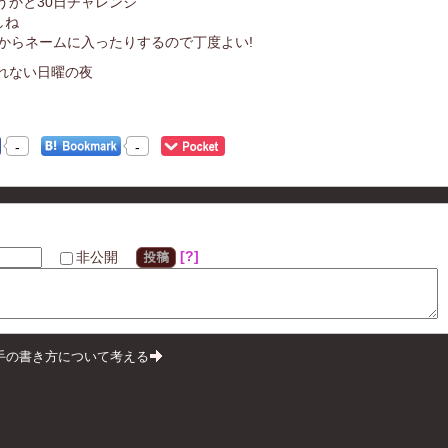
うかと30日チャレンジ
しね
月からネームに入ったりするので丁度よい!
れない日曜の夜
-
-
?
非公開
投稿
手の書き方について考える