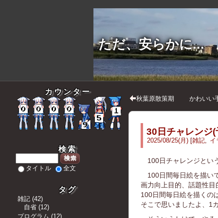
ただ、安らかに...
カウンター
秋葉原散策期
かわいい
30日チャレンジ(
2025
/
08
/
25
(月)
雑記
イ
検索
検索
100日チャレンジとい
タイトル
全文
100日間毎日絵を描い
画力向上目的、話題性目
タグ
100日間毎日絵を描く
雑記
(
42
)
そこで思いましたよ、1
自省
(
12
)
プログラム
(
12
)