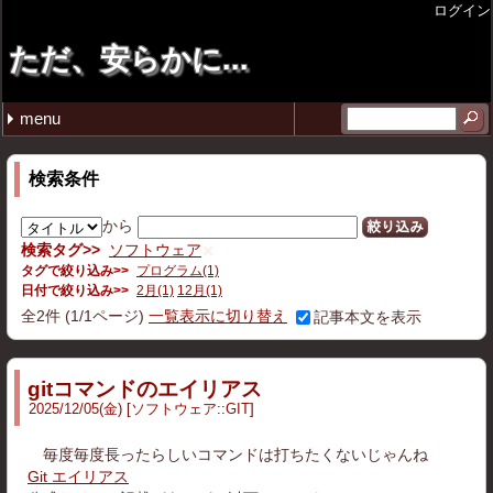
ログイン
ただ、安らかに...
menu
最近の記事
月別の記事リスト
タグ
tmuxで垂直ペインを後から追加したい
週報 26年4月第4週目
週報 26年4月第3週目
週報 26年4月第2週目
週報 26年3月第4週目
2026年 (20)
2025年 (27)
2024年 (12)
2023年 (1)
2022年 (2)
2020年 (1)
雑記 (42)
プログラム (12)
ゲーム (5)
コミックマーケット (4)
その他 (2)
仕事 (1)
ガジェット (3)
ソフトウェア (2)
無印良品 (1)
イラスト (4)
ポエム (1)
圏論 (1)
音楽 (1)
2026年07月 (1)
2026年04月 (3)
2026年03月 (6)
2026年02月 (2)
2026年01月 (8)
2025年12月 (5)
2025年11月 (2)
2025年10月 (3)
2025年09月 (3)
2025年08月 (5)
2025年03月 (2)
2025年02月 (4)
2025年01月 (3)
2024年12月 (8)
2024年11月 (2)
2024年08月 (1)
2024年02月 (1)
2023年12月 (1)
2022年11月 (1)
2022年10月 (1)
2020年12月 (1)
自省 (12)
C++ (5)
VirtualBox (1)
Linux (2)
スマブラSP (1)
スプラトゥーン3 (1)
ストリートファイター6 (3)
GIT (2)
11 (5)
tmux (1)
検索条件
から
絞り込み
検索タグ
ソフトウェア
タグで絞り込み
プログラム(1)
日付で絞り込み
2月(1)
12月(1)
全
2
件
(1/1ページ)
一覧表示に切り替え
記事本文を表示
gitコマンドのエイリアス
2025
/
12
/
05
(金)
ソフトウェア
::
GIT
毎度毎度長ったらしいコマンドは打ちたくないじゃんね
Git エイリアス