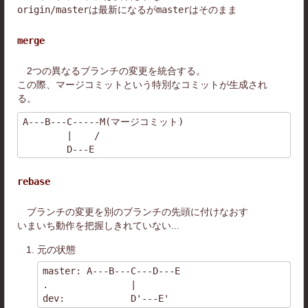
origin/master
は最新になるが
master
はそのまま
merge
2つの異なるブランチの変更を統合する。
この際、
マージコミット
という特別なコミットが生成され
る。
A---B---C-----M(マージコミット)

        |    /

rebase
ブランチの変更を別のブランチの先頭に付けなおす
いまいち動作を把握しきれていない...
元の状態
master: A---B---C---D---E

.               |
