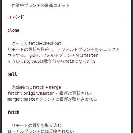
作業中ブランチの最新コミット
コマンド
clone
ざっくり
fetch
+
checkout
リモートの最新を取得し、デフォルトブランチをチェックア
ウトする。 gitのデフォルトブランチ名は
master
そういえばgithubは数年前から
main
になったね
pull
内部的には
fetch
+
merge
fetch
で
origin/master
が最新に更新される
merge
で
master
ブランチに最新が取り込まれる
fetch
リモートの最新を取り込む
ローカルブランチには反映されない