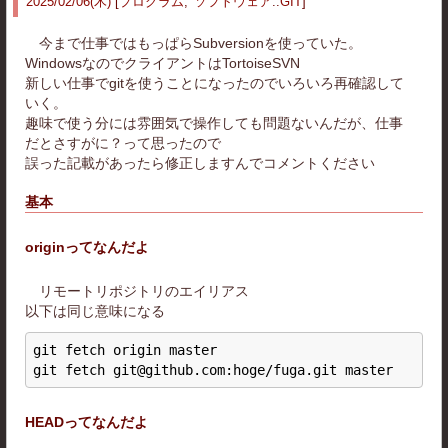
2025
/
02
/
06
(木)
プログラム
ソフトウェア
::
GIT
今まで仕事ではもっぱらSubversionを使っていた。
WindowsなのでクライアントはTortoiseSVN
新しい仕事でgitを使うことになったのでいろいろ再確認して
いく。
趣味で使う分には雰囲気で操作しても問題ないんだが、仕事
だとさすがに？って思ったので
誤った記載があったら修正しますんでコメントください
基本
originってなんだよ
リモートリポジトリのエイリアス
以下は同じ意味になる
git fetch origin master

HEADってなんだよ