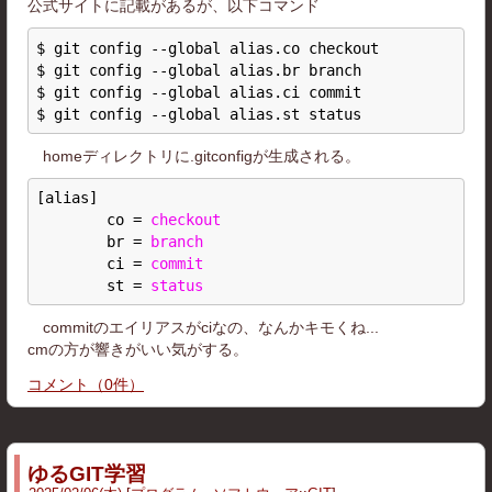
公式サイトに記載があるが、以下コマンド
$ git config --global alias.co checkout

$ git config --global alias.br branch

$ git config --global alias.ci commit

homeディレクトリに.gitconfigが生成される。
[alias]
co
 = 
checkout
br
 = 
branch
ci
 = 
commit
st
 = 
status
commitのエイリアスがciなの、なんかキモくね...
cmの方が響きがいい気がする。
コメント
（
0
件）
ゆるGIT学習