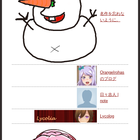
名作を忘れな
いように。
OrangeIrohas
のブログ
日々吉人 |
note
Lycolog