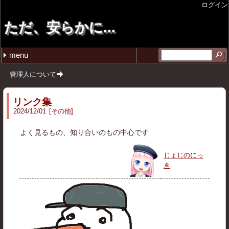
ログイン
ただ、安らかに...
menu
最近の記事
月別の記事リスト
タグ
tmuxで垂直ペインを後から追加したい
週報 26年4月第4週目
週報 26年4月第3週目
週報 26年4月第2週目
週報 26年3月第4週目
2026年 (20)
2025年 (27)
2024年 (12)
2023年 (1)
2022年 (2)
2020年 (1)
雑記 (42)
プログラム (12)
ゲーム (5)
コミックマーケット (4)
その他 (2)
仕事 (1)
ガジェット (3)
ソフトウェア (2)
無印良品 (1)
イラスト (4)
ポエム (1)
圏論 (1)
音楽 (1)
2026年07月 (1)
2026年04月 (3)
2026年03月 (6)
2026年02月 (2)
2026年01月 (8)
2025年12月 (5)
2025年11月 (2)
2025年10月 (3)
2025年09月 (3)
2025年08月 (5)
2025年03月 (2)
2025年02月 (4)
2025年01月 (3)
2024年12月 (8)
2024年11月 (2)
2024年08月 (1)
2024年02月 (1)
2023年12月 (1)
2022年11月 (1)
2022年10月 (1)
2020年12月 (1)
自省 (12)
C++ (5)
VirtualBox (1)
Linux (2)
スマブラSP (1)
スプラトゥーン3 (1)
ストリートファイター6 (3)
GIT (2)
11 (5)
tmux (1)
管理人について
リンク集
2024/12/01
その他
よく見るもの、知り合いのもの中心です
じょじのにっ
き