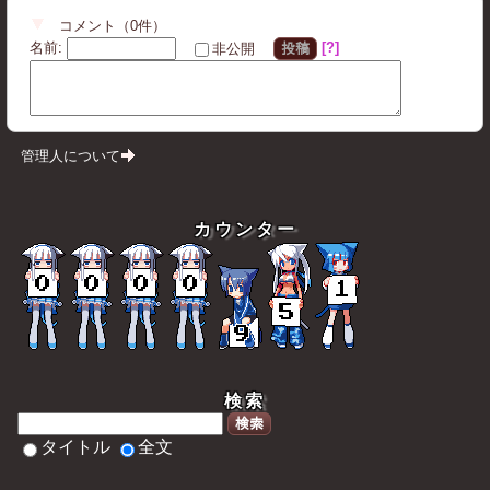
コメント
（
0
件）
名前
:
?
非公開
投稿
管理人について
カウンター
検索
検索
タイトル
全文