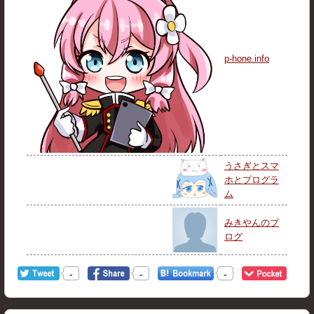
p-hone.info
うさぎとスマ
ホとプログラ
ム
みきやんのブ
ログ
-
-
-